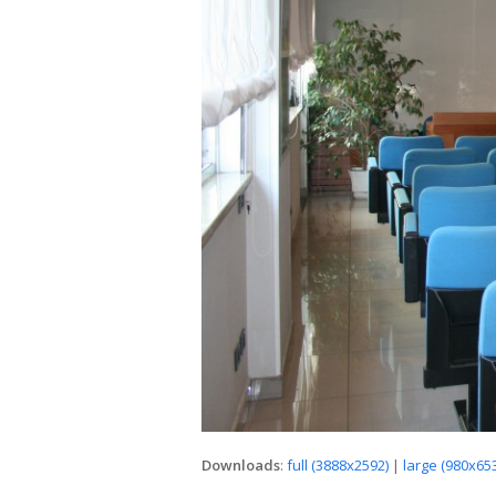
Downloads
:
full (3888x2592)
|
large (980x653