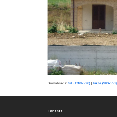
Downloads
:
full (1280x720)
|
large (980x551)
Contatti