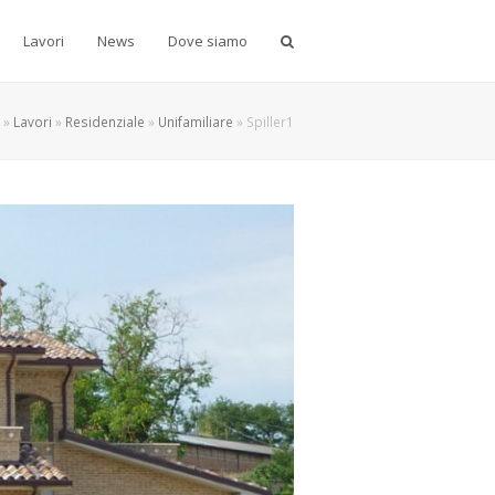
Lavori
News
Dove siamo
»
Lavori
»
Residenziale
»
Unifamiliare
»
Spiller1