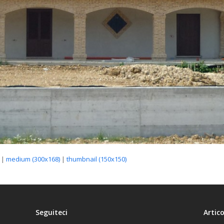
|
medium (300x168)
|
thumbnail (150x150)
Seguiteci
Artico