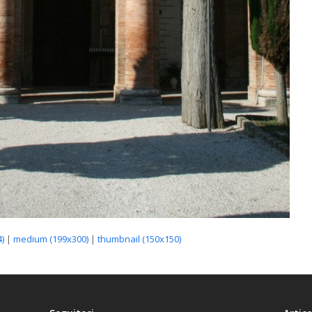
)
|
medium (199x300)
|
thumbnail (150x150)