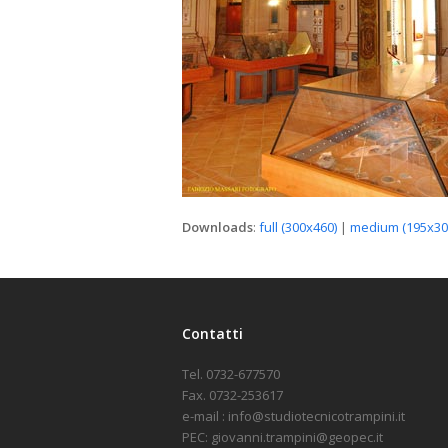
Downloads
:
full (300x460)
|
medium (195x30
Contatti
Tel. 0732-677570
Fax. 0732-253617
e-mail : info@studiotecnicotrampini.it
PEC: giovanni.trampini@geopec.it