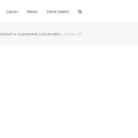
Lavori
News
Dove siamo
Restauri e risanamenti conservativi
»
museo_03