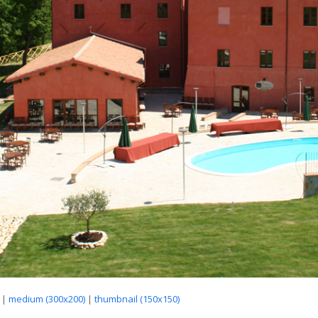
|
medium (300x200)
|
thumbnail (150x150)