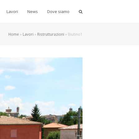
Lavori
News
Dove siamo
Home
»
Lavori
»
Ristrutturazioni
»
Biutino1