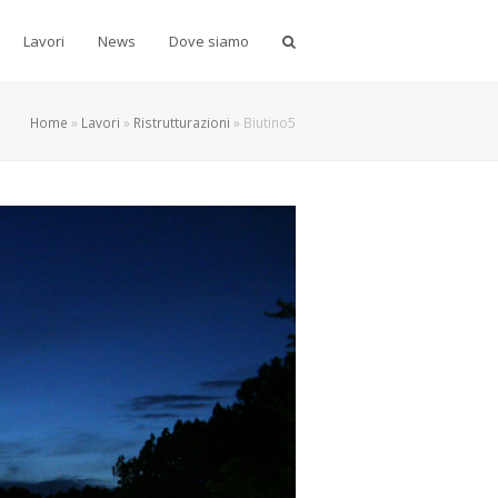
Lavori
News
Dove siamo
Home
»
Lavori
»
Ristrutturazioni
»
Biutino5