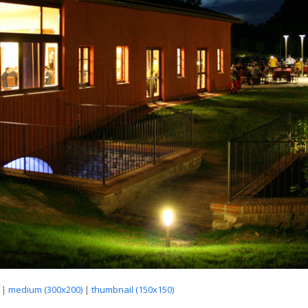
|
medium (300x200)
|
thumbnail (150x150)